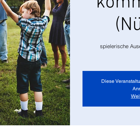
komm
(N
spielerische Au
Diese Veranstaltu
An
Wei