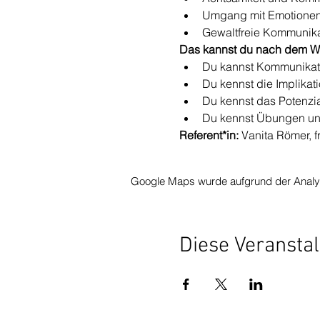
Umgang mit Emotionen 
Gewaltfreie Kommunika
Das kannst du nach dem W
Du kannst Kommunikatio
Du kennst die Implika
Du kennst das Potenzi
Du kennst Übungen un
Referent*in: 
Vanita Römer, f
Google Maps wurde aufgrund der Analytic
Diese Veranstal