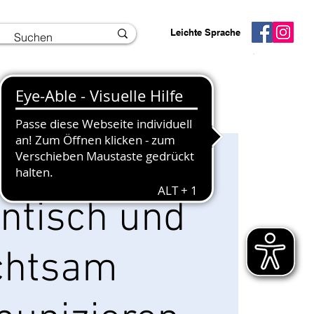
Leichte Sprache
Interner Bereich
Info und Kontakt
 Juni
  |  
Seminarraum 2
ntisch und
chtsam