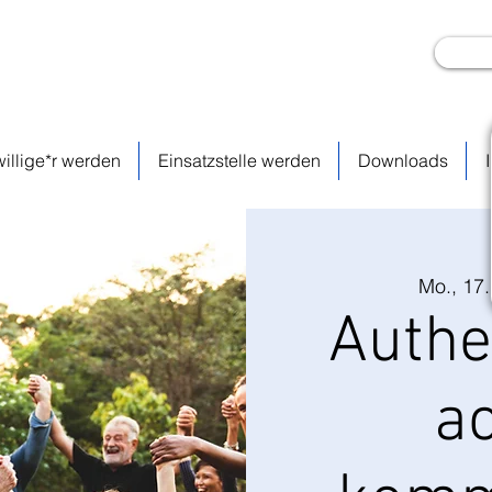
willige*r werden
Einsatzstelle werden
Downloads
Mo., 17.
Authe
a