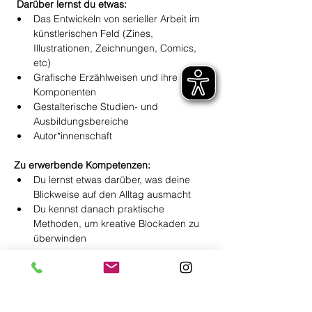
Darüber lernst du etwas:  
Das Entwickeln von serieller Arbeit im 
künstlerischen Feld (Zines, 
Illustrationen, Zeichnungen, Comics, 
etc)  
Grafische Erzählweisen und ihre 
Komponenten 
Gestalterische Studien- und 
Ausbildungsbereiche  
Autor*innenschaft 
Zu erwerbende Kompetenzen: 
Du lernst etwas darüber, was deine 
Blickweise auf den Alltag ausmacht  
Du kennst danach praktische 
Methoden, um kreative Blockaden zu 
überwinden 
Referent*in:
Georgina studierte Kunst an der 
Kunsthochschule Kassel. Seit mehreren 
Jahren ist sie als Autorin für grafisches 