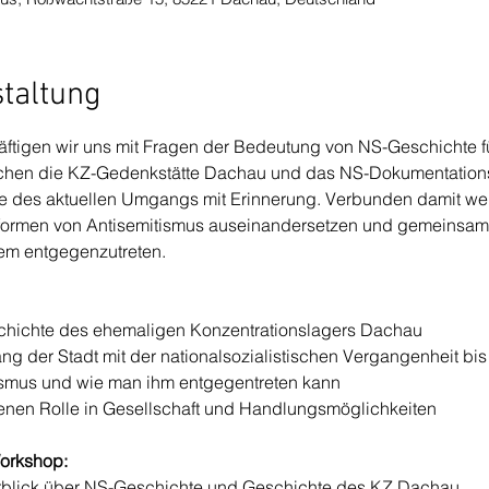
staltung
tigen wir uns mit Fragen der Bedeutung von NS-Geschichte fü
hen die KZ-Gedenkstätte Dachau und das NS-Dokumentations
e des aktuellen Umgangs mit Erinnerung. Verbunden damit wer
sformen von Antisemitismus auseinandersetzen und gemeinsam 
sem entgegenzutreten.
chichte des ehemaligen Konzentrationslagers Dachau
 der Stadt mit der nationalsozialistischen Vergangenheit bis
ismus und wie man ihm entgegentreten kann
genen Rolle in Gesellschaft und Handlungsmöglichkeiten
orkshop:
rblick über NS-Geschichte und Geschichte des KZ Dachau