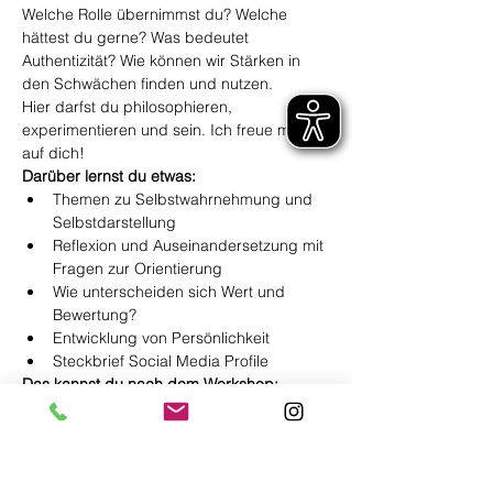
Welche Rolle übernimmst du? Welche 
hättest du gerne? Was bedeutet 
Authentizität? Wie können wir Stärken in 
den Schwächen finden und nutzen.
Hier darfst du philosophieren, 
experimentieren und sein. Ich freue mich 
auf dich!
Darüber lernst du etwas:
Themen zu Selbstwahrnehmung und 
Selbstdarstellung
Reflexion und Auseinandersetzung mit 
Fragen zur Orientierung
Wie unterscheiden sich Wert und 
Bewertung?
Entwicklung von Persönlichkeit
Steckbrief Social Media Profile
Das kannst du nach dem Workshop:
Du stärkst dein Selbstbewusstsein
Du hast dich mit eigenen Stärken und 
Schwächen auseinandergesetzt und 
dich besser kennengelent