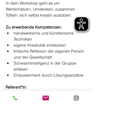
In dem Workshop geht es um 
Wertschätzen, Umdenken, zusammen 
Tüfteln, sich selbst kreativ austoben.     
Zu erwerbende Kompetenzen:
handwerkliche und künstlerische 
Techniken
eigene Kreativität entdecken
kritische Reflexion der eigenen Person 
und der Gesellschaft
Schwarmintelligenz in der Gruppe 
erleben
Empowerment durch Lösungsansätze
Referent*in:
Nora Kühnhausen, M.F.A. Design of 
Playing and Learning, Illustratorin, 
Kreativprojekte im Bereich Upcycling und 
Craftivism, Workshopleitung in diversen 
Bildungsprojekten, Engagement im 
Umweltschutz 
*minka | Spiel- und 